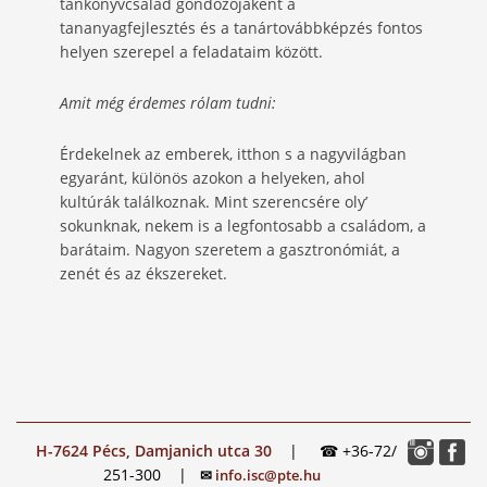
tankönyvcsalád gondozójaként a
tananyagfejlesztés és a tanártovábbképzés fontos
helyen szerepel a feladataim között.
Amit még érdemes rólam tudni:
Érdekelnek az emberek, itthon s a nagyvilágban
egyaránt, különös azokon a helyeken, ahol
kultúrák találkoznak. Mint szerencsére oly’
sokunknak, nekem is a legfontosabb a családom, a
barátaim. Nagyon szeretem a gasztronómiát, a
zenét és az ékszereket.
H-7624 Pécs, Damjanich utca 30
|
☎ +36-72/
251-300
|
✉
info.isc@pte.hu