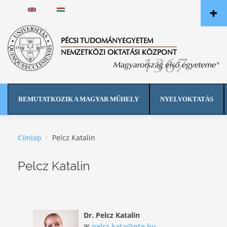
Ugrás a tartalomra
English
Magyar
PÉCSI TUDOMÁNYEGYETEM
NEMZETKÖZI OKTATÁSI KÖZPONT
BEMUTATKOZIK A MAGYAR MŰHELY
NYELVOKTATÁS
Címlap
Pelcz Katalin
Pelcz Katalin
Dr. Pelcz Katalin
✉
pelcz.kata@pte.hu