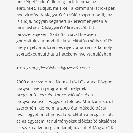
beszélgetések töltik meg tartalommal az
életünket. Tudjuk, mi a cél: a kommunikációképes
nyelvtudás. A MagyarOK kiváló csapata pedig azt
is tudja, hogyan segíthetünk eredményesen a
tanulásban. A MagyarOK kurzuskötetek
társszerzőjeként Szita Szilviával közösen
gondoltuk ki a modell alapú oktatás módszerét
™
,
mely nyelvtanulónak és nyelvtanárnak is komoly
segítséget nyújthat a hatékony nyelvtanulásban.
A programfejlesztésben így veszek részt:
2000 óta vezetem a Nemzetközi Oktatási Központ
magyar nyelvi programját, melynek
programfejlesztési koncepciójáért és a
megvalósításért vagyok a felelős. Munkáim közül
szeretném kiemelni a 2000 óta működő pécsi
nyári egyetem élményalapú oktatási programját,
és az egyetemi tanulmányokat előkészítő általános
és szaknyelvi program kidolgozását. A MagyarOK