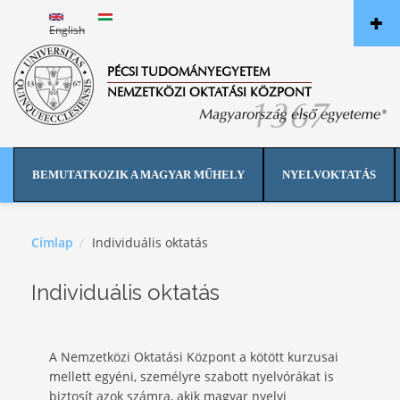
Ugrás a tartalomra
English
Magyar
PÉCSI TUDOMÁNYEGYETEM
NEMZETKÖZI OKTATÁSI KÖZPONT
BEMUTATKOZIK A MAGYAR MŰHELY
NYELVOKTATÁS
Címlap
Individuális oktatás
Individuális oktatás
A Nemzetközi Oktatási Központ a kötött kurzusai
mellett egyéni, személyre szabott nyelvórákat is
biztosít azok számra, akik magyar nyelvi