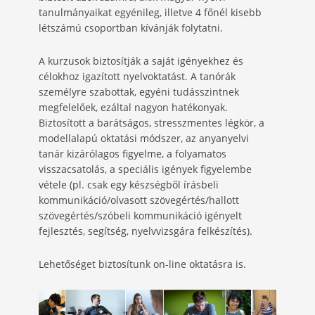
tanulmányaikat egyénileg, illetve 4 főnél kisebb
létszámú csoportban kívánják folytatni.
A kurzusok biztosítják a saját igényekhez és
célokhoz igazított nyelvoktatást. A tanórák
személyre szabottak, egyéni tudásszintnek
megfelelőek, ezáltal nagyon hatékonyak.
Biztosított a barátságos, stresszmentes légkör, a
modellalapú oktatási módszer, az anyanyelvi
tanár kizárólagos figyelme, a folyamatos
visszacsatolás, a speciális igények figyelembe
vétele (pl. csak egy készségből írásbeli
kommunikáció/olvasott szövegértés/hallott
szövegértés/szóbeli kommunikáció igényelt
fejlesztés, segítség, nyelvvizsgára felkészítés).
Lehetőséget biztosítunk on-line oktatásra is.