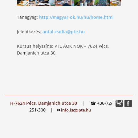
Tanagyag:
http://magyar-ok.hu/hu/home.html
Jelentkezés:
antal.zsofia@pte.hu
Kurzus helyszíne: PTE ÁOK NOK – 7624 Pécs,
Damjanich utca 30.
H-7624 Pécs, Damjanich utca 30
|
☎ +36-72/
251-300
|
✉
info.isc@pte.hu